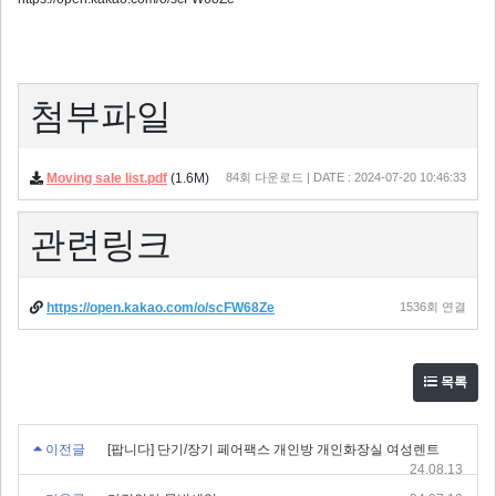
첨부파일
Moving sale list.pdf
(1.6M)
84회 다운로드 | DATE : 2024-07-20 10:46:33
관련링크
https://open.kakao.com/o/scFW68Ze
1536회 연결
목록
이전글
[팝니다] 단기/장기 페어팩스 개인방 개인화장실 여성렌트
24.08.13