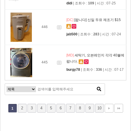
didi
| 조회수 :
109
| 시간 : 07-25
[DC]
[팝니다] 신일 두유 제조기 $15
446
jab500
| 조회수 :
283
| 시간 : 07-24
[MD]
세탁기, 오븐레인지 각각 40불에
팝니다.
445
burgy78
| 조회수 :
336
| 시간 : 07-17
2
3
4
5
6
7
8
9
10
1