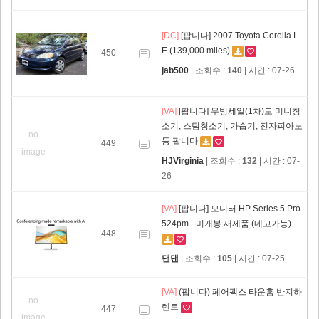
[DC]
[팝니다] 2007 Toyota Corolla L
E (139,000 miles)
450
jab500
| 조회수 :
140
| 시간 : 07-26
[VA]
[팝니다] 무빙세일(1차)로 미니청
소기, 스팀청소기, 가습기, 전자피아노
no
등 팝니다
449
image
HJVirginia
| 조회수 :
132
| 시간 : 07-
26
[VA]
[팝니다] 모니터 HP Series 5 Pro
524pm - 미개봉 새제품 (네고가능)
448
댄댄
| 조회수 :
105
| 시간 : 07-25
[VA]
(팝니다) 페어팩스 타운홈 반지하
no
렌트
447
image