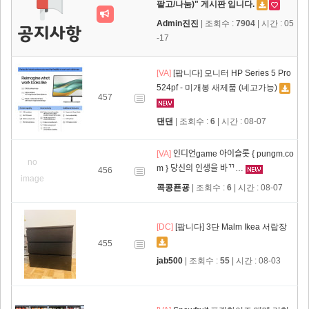
팔고/나눔)" 게시판 입니다.
Admin진진
| 조회수 :
7904
| 시간 : 05
-17
[VA]
[팝니다] 모니터 HP Series 5 Pro
524pf - 미개봉 새제품 (네고가능)
457
댄댄
| 조회수 :
6
| 시간 : 08-07
[VA]
인디언game 아이슬롯 { pungm.co
no
m } 당신의 인생을 바ᄁ…
456
image
콕콩푠굥
| 조회수 :
6
| 시간 : 08-07
[DC]
[팝니다] 3단 Malm Ikea 서랍장
455
jab500
| 조회수 :
55
| 시간 : 08-03