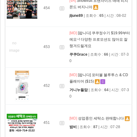
[VA]
Snowfruit 프랜차이즈 매매 리치
몬드 버지니아
454
jljune89
| 조회수 :
65
| 시간 : 08-02
[MD]
[팝니다] 쿠쿠정수기 $19.99부터
에요~! 다양한 프로모션도 많아요 잘
no
챙겨드릴게요
453
image
쿠쿠Grace
| 조회수 :
66
| 시간 : 07-3
0
[MD]
[팝니다] 포터블 블루투스 & CD
플레이어 ($15)
452
거니누들맘
| 조회수 :
64
| 시간 : 07-3
0
[MD]
성업중인 세탁소 판매합니다
451
밤비
| 조회수 :
87
| 시간 : 07-28